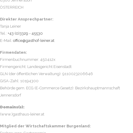
8380 Jennersdorf
ÖSTERREICH
Direkter Ansprechpartner:
Tanja Leiner
Tel.:
+43 (0)3329 - 45530
E-Mail:
Firmendaten:
Firmenbuchnummer: 450412x
Firmengericht: Landesgericht Eisenstadt
GLN (der öffentlichen Verwaltung): 9110023206646
GISA-Zahl: 10194300
Behörde gem. ECG (E-Commerce Gesetz): Bezirkshauptmannschaft
Jennersdorf
Domains(s):
(www.)gasthaus-leiner.at
Mitglied der Wirtschaftskammer Burgenland: